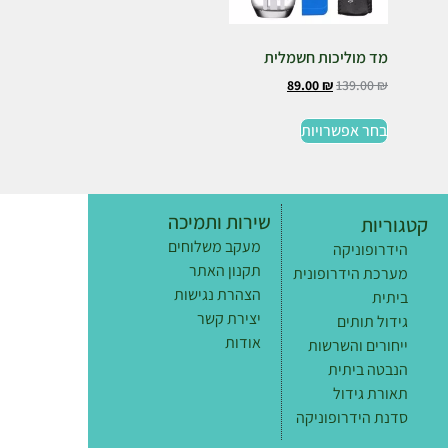
מד מוליכות חשמלית
89.00
₪
139.00
₪
בחר אפשרויות
שירות ותמיכה
קטגוריות
מעקב משלוחים
הידרופוניקה
תקנון האתר
מערכת הידרופונית
הצהרת נגישות
ביתית
יצירת קשר
גידול תותים
אודות
ייחורים והשרשות
הנבטה ביתית
תאורת גידול
סדנת הידרופוניקה